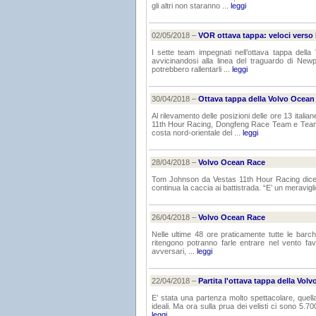
gli altri non staranno ...
leggi
02/05/2018 –
VOR ottava tappa: veloci verso
I sette team impegnati nell’ottava tappa della
avvicinandosi alla linea del traguardo di Ne
potrebbero rallentarli ...
leggi
30/04/2018 –
Ottava tappa della Volvo Ocean
Al rilevamento delle posizioni delle ore 13 itali
11th Hour Racing, Dongfeng Race Team e Team B
costa nord-orientale del ...
leggi
28/04/2018 –
Volvo Ocean Race
Tom Johnson da Vestas 11th Hour Racing dice che
continua la caccia ai battistrada. “E’ un meravig
26/04/2018 –
Volvo Ocean Race
Nelle ultime 48 ore praticamente tutte le barc
ritengono potranno farle entrare nel vento fa
avversari, ...
leggi
22/04/2018 –
Partita l'ottava tappa della Vol
E’ stata una partenza molto spettacolare, quella
ideali. Ma ora sulla prua dei velisti ci sono 5.70
leggi