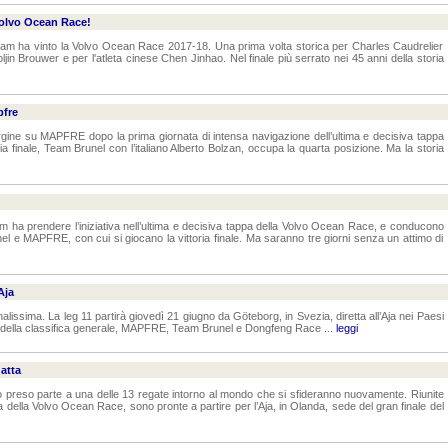
olvo Ocean Race!
eam ha vinto la Volvo Ocean Race 2017-18. Una prima volta storica per Charles Caudrelier
ljin Brouwer e per l'atleta cinese Chen Jinhao. Nel finale più serrato nei 45 anni della storia
pfre
ne su MAPFRE dopo la prima giornata di intensa navigazione dell’ultima e decisiva tappa
ria finale, Team Brunel con l’italiano Alberto Bolzan, occupa la quarta posizione. Ma la storia
m ha prendere l’iniziativa nell’ultima e decisiva tappa della Volvo Ocean Race, e conducono
nel e MAPFRE, con cui si giocano la vittoria finale. Ma saranno tre giorni senza un attimo di
Aja
 finalissima. La leg 11 partirà giovedì 21 giugno da Göteborg, in Svezia, diretta all’Aja nei Paesi
am della classifica generale, MAPFRE, Team Brunel e Dongfeng Race ...
leggi
atta
 preso parte a una delle 13 regate intorno al mondo che si sfideranno nuovamente. Riunite
a della Volvo Ocean Race, sono pronte a partire per l’Aja, in Olanda, sede del gran finale del