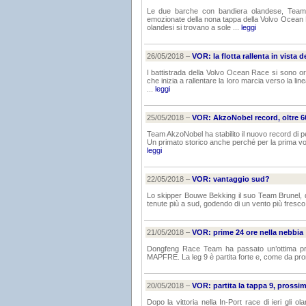
Le due barche con bandiera olandese, Team 
emozionate della nona tappa della Volvo Ocean R
olandesi si trovano a sole ...
leggi
26/05/2018 –
VOR: la flotta rallenta in vista de
I battistrada della Volvo Ocean Race si sono orm
che inizia a rallentare la loro marcia verso la l
...
leggi
25/05/2018 –
VOR: AkzoNobel record, oltre 60
Team AkzoNobel ha stabilito il nuovo record di p
Un primato storico anche perché per la prima volta
leggi
22/05/2018 –
VOR: vantaggio sud?
Lo skipper Bouwe Bekking il suo Team Brunel, di
tenute più a sud, godendo di un vento più fresco 
21/05/2018 –
VOR: prime 24 ore nella nebbia
Dongfeng Race Team ha passato un’ottima prima
MAPFRE. La leg 9 è partita forte e, come da pron
20/05/2018 –
VOR: partita la tappa 9, prossim
Dopo la vittoria nella In-Port race di ieri gli