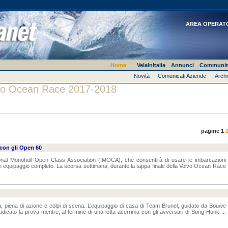
AREA OPERAT
Home
VelaInItalia
Annunci
Communit
Novità
Comunicati Aziende
Archi
lvo Ocean Race 2017-2018
pagine 1
con gli Open 60
ional Monohull Open Class Association (IMOCA), che consentirà di usare le imbarcazioni
n equipaggio completo. La scorsa settimana, durante la tappa finale della Volvo Ocean Race
ja, piena di azione e colpi di scena. L’equipaggio di casa di Team Brunel, guidato da Bouwe
iudicato la prova mentre, al termine di una lotta acerrima con gli avversari di Sung Hunk ...