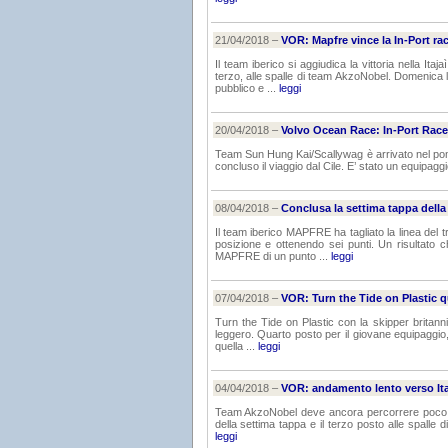
21/04/2018 –
VOR: Mapfre vince la In-Port rac
Il team iberico si aggiudica la vittoria nella I
terzo, alle spalle di team AkzoNobel. Domenica 
pubblico e ...
leggi
20/04/2018 –
Volvo Ocean Race: In-Port Race a
Team Sun Hung Kai/Scallywag è arrivato nel pomeri
concluso il viaggio dal Cile. E’ stato un equipaggi
08/04/2018 –
Conclusa la settima tappa dell
Il team iberico MAPFRE ha tagliato la linea del 
posizione e ottenendo sei punti. Un risultato
MAPFRE di un punto ...
leggi
07/04/2018 –
VOR: Turn the Tide on Plastic qu
Turn the Tide on Plastic con la skipper britannic
leggero. Quarto posto per il giovane equipaggio
quella ...
leggi
04/04/2018 –
VOR: andamento lento verso Ita
Team AkzoNobel deve ancora percorrere poco men
della settima tappa e il terzo posto alle spalle
leggi