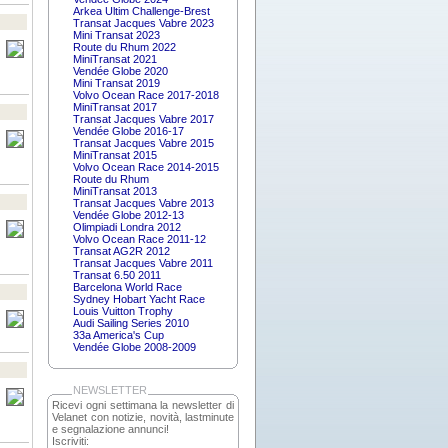
Arkea Ultim Challenge-Brest
Transat Jacques Vabre 2023
Mini Transat 2023
Route du Rhum 2022
MiniTransat 2021
Vendée Globe 2020
Mini Transat 2019
Volvo Ocean Race 2017-2018
MiniTransat 2017
Transat Jacques Vabre 2017
Vendée Globe 2016-17
Transat Jacques Vabre 2015
MiniTransat 2015
Volvo Ocean Race 2014-2015
Route du Rhum
MiniTransat 2013
Transat Jacques Vabre 2013
Vendée Globe 2012-13
Olimpiadi Londra 2012
Volvo Ocean Race 2011-12
Transat AG2R 2012
Transat Jacques Vabre 2011
Transat 6.50 2011
Barcelona World Race
Sydney Hobart Yacht Race
Louis Vuitton Trophy
Audi Sailing Series 2010
33a America's Cup
Vendée Globe 2008-2009
NEWSLETTER
Ricevi ogni settimana la newsletter di
Velanet con notizie, novità, lastminute
e segnalazione annunci!
Iscriviti: