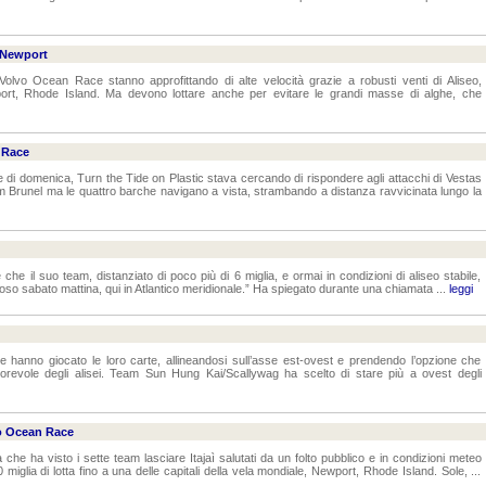
 Newport
 Volvo Ocean Race stanno approfittando di alte velocità grazie a robusti venti di Aliseo,
wport, Rhode Island. Ma devono lottare anche per evitare le grandi masse di alghe, che
 Race
ane di domenica, Turn the Tide on Plastic stava cercando di rispondere agli attacchi di Vestas
runel ma le quattro barche navigano a vista, strambando a distanza ravvicinata lungo la
 il suo team, distanziato di poco più di 6 miglia, e ormai in condizioni di aliseo stabile,
lioso sabato mattina, qui in Atlantico meridionale.” Ha spiegato durante una chiamata ...
leggi
he hanno giocato le loro carte, allineandosi sull’asse est-ovest e prendendo l’opzione che
vorevole degli alisei. Team Sun Hung Kai/Scallywag ha scelto di stare più a ovest degli
vo Ocean Race
 che ha visto i sette team lasciare Itajaì salutati da un folto pubblico e in condizioni meteo
0 miglia di lotta fino a una delle capitali della vela mondiale, Newport, Rhode Island. Sole, ...