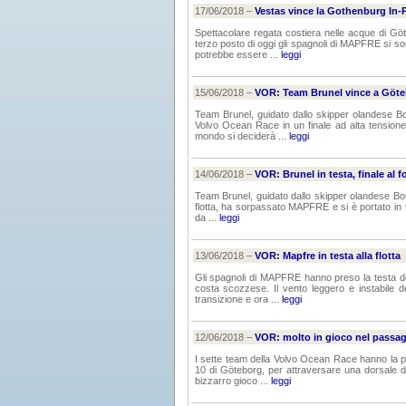
17/06/2018 –
Vestas vince la Gothenburg In-
Spettacolare regata costiera nelle acque di Göt
terzo posto di oggi gli spagnoli di MAPFRE si so
potrebbe essere ...
leggi
15/06/2018 –
VOR: Team Brunel vince a Göt
Team Brunel, guidato dallo skipper olandese Bou
Volvo Ocean Race in un finale ad alta tensione 
mondo si deciderà ...
leggi
14/06/2018 –
VOR: Brunel in testa, finale al f
Team Brunel, guidato dallo skipper olandese Bou
flotta, ha sorpassato MAPFRE e si è portato in tes
da ...
leggi
13/06/2018 –
VOR: Mapfre in testa alla flotta
Gli spagnoli di MAPFRE hanno preso la testa del
costa scozzese. Il vento leggero e instabile d
transizione e ora ...
leggi
12/06/2018 –
VOR: molto in gioco nel passag
I sette team della Volvo Ocean Race hanno la pr
10 di Göteborg, per attraversare una dorsale di
bizzarro gioco ...
leggi