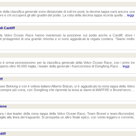
e della classifica generale sono distanziate di soli tre punti, la decima tappa sarà ancora una
re e chi occuperà gli altri gradini del podio. La rotta della decima tappa ricorda quella ...
leggi
di Cardiff
ella Volvo Ocean Race hanno mantenuto la posizione sul podio anche a Cardiff, dove i
 protagonisti di una grande rimonta e si sono aggiudicati la regata costiera. “Siamo molto
o è ormai preziosissimo per la classifica generale della Volvo Ocean Race, con i primi tre
coperto oltre 40.000 miglia, i leader della generale i franco/cinesi di Dongfeng Race ...
leggi
ff
e Bekking e con il velista italiano Alberto Bolzan, si è aggiudicato la nona tappa della Volvo
 è sempre più corta, con Dongfeng che riprende la testa ai danni di MAPFRE e Brunel terzo ...
sione
para i due leader della nona tappa della Volvo Ocean Race, Team Brunel e team Akzonobel,
lia alla linea del traguardo. Si prospetta un altro finale epico, con vento leggero e corrente,
diff