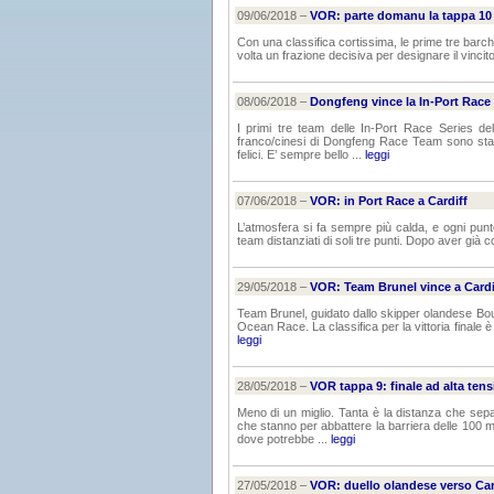
09/06/2018 –
VOR: parte domanu la tappa 10
Con una classifica cortissima, le prime tre barch
volta un frazione decisiva per designare il vincito
08/06/2018 –
Dongfeng vince la In-Port Race 
I primi tre team delle In-Port Race Series d
franco/cinesi di Dongfeng Race Team sono stati
felici. E’ sempre bello ...
leggi
07/06/2018 –
VOR: in Port Race a Cardiff
L’atmosfera si fa sempre più calda, e ogni punt
team distanziati di soli tre punti. Dopo aver già 
29/05/2018 –
VOR: Team Brunel vince a Cardi
Team Brunel, guidato dallo skipper olandese Bouw
Ocean Race. La classifica per la vittoria finale
leggi
28/05/2018 –
VOR tappa 9: finale ad alta ten
Meno di un miglio. Tanta è la distanza che se
che stanno per abbattere la barriera delle 100 mig
dove potrebbe ...
leggi
27/05/2018 –
VOR: duello olandese verso Car