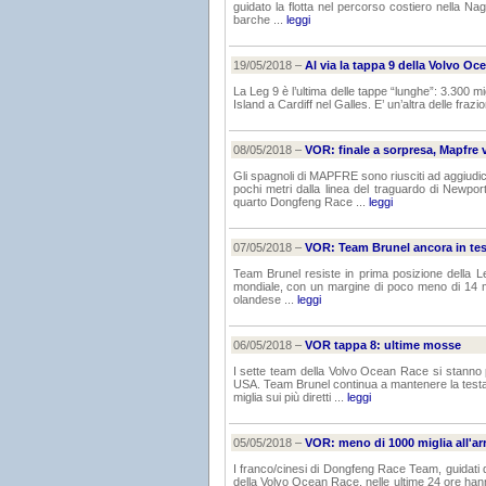
guidato la flotta nel percorso costiero nella N
barche ...
leggi
19/05/2018 –
Al via la tappa 9 della Volvo Oc
La Leg 9 è l’ultima delle tappe “lunghe”: 3.300 
Island a Cardiff nel Galles. E’ un’altra delle frazi
08/05/2018 –
VOR: finale a sorpresa, Mapfre v
Gli spagnoli di MAPFRE sono riusciti ad aggiudic
pochi metri dalla linea del traguardo di Newpo
quarto Dongfeng Race ...
leggi
07/05/2018 –
VOR: Team Brunel ancora in tes
Team Brunel resiste in prima posizione della Le
mondiale, con un margine di poco meno di 14 migl
olandese ...
leggi
06/05/2018 –
VOR tappa 8: ultime mosse
I sette team della Volvo Ocean Race si stanno p
USA. Team Brunel continua a mantenere la test
miglia sui più diretti ...
leggi
05/05/2018 –
VOR: meno di 1000 miglia all'arr
I franco/cinesi di Dongfeng Race Team, guidati 
della Volvo Ocean Race, nelle ultime 24 ore hann