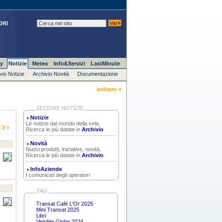
ORI
y
Notizie
Meteo
Info&Servizi
LastMinute
vio Notizie
Archivio Novità
Documentazione
indietro «
SEZIONE NOTIZIE
Notizie
Le notizie dal mondo della vela.
2
3
»
Ricerca le più datate in
Archivio
Novità
Nuovi prodotti, iniziative, novità.
Ricerca le più datate in
Archivio
InfoAziende
I comunicati degli operatori
TAG
Transat Café L'Or 2025
Mini Transat 2025
Libri
Vendée Globe 2024