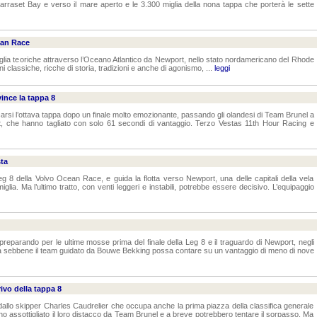
agarraset Bay e verso il mare aperto e le 3.300 miglia della nona tappa che porterà le sette
ean Race
miglia teoriche attraverso l’Oceano Atlantico da Newport, nello stato nordamericano del Rhode
oni classiche, ricche di storia, tradizioni e anche di agonismo, ...
leggi
ince la tappa 8
arsi l’ottava tappa dopo un finale molto emozionante, passando gli olandesi di Team Brunel a
rt, che hanno tagliato con solo 61 secondi di vantaggio. Terzo Vestas 11th Hour Racing e
ta
g 8 della Volvo Ocean Race, e guida la flotta verso Newport, una delle capitali della vela
ia. Ma l’ultimo tratto, con venti leggeri e instabili, potrebbe essere decisivo. L’equipaggio
reparando per le ultime mosse prima del finale della Leg 8 e il traguardo di Newport, negli
a sebbene il team guidato da Bouwe Bekking possa contare su un vantaggio di meno di nove
ivo della tappa 8
dallo skipper Charles Caudrelier che occupa anche la prima piazza della classifica generale
o assottigliato il loro distacco da Team Brunel e a breve potrebbero tentare il sorpasso. Ma