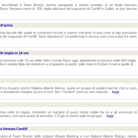
AkzoNobel e Team Brunel, stanno navigando a stretto contatto, in un finale davvero
ace. Restano meno di 300 miglia alla linea del traguardo di Cardiff in Galles, le due barche
ll'arrivo
ai lasciati alle spalle le condizioni record e stanno entrando in una zona di alta pressione
inea del traguardo di Cardiff. Sarà ripartenza? La leadership è ancora una cosa a due fra team
0 miglia in 24 ore
ercorrenza sulle 24 ore della Volvo Ocean Race oggi, abbattendo la barriera delle 600 miglia.
 è statala figlia del detentore a strapparlo al padre: dalle mani di Torben Grael a quelle di ...
 cui fa parte anche l’italiano Alberto Bolzan, guida un gruppo di quattro barche che si sono
e prendendo margine sui tre a nord. Ma i "nordisti" sono su una rotta più ...
leggi
 notte di regata, mettendo un margine di quesi trenta miglia fra sé e gli avversari di
ostico, non sarà avara di emozioni. C’è già un primo split nel gruppo ...
leggi
a fermata Cardiff
 olandesi di Team Brunel, dello skipper Bouwe Bekking e con l’italiano Alberto Bolzan, hanno