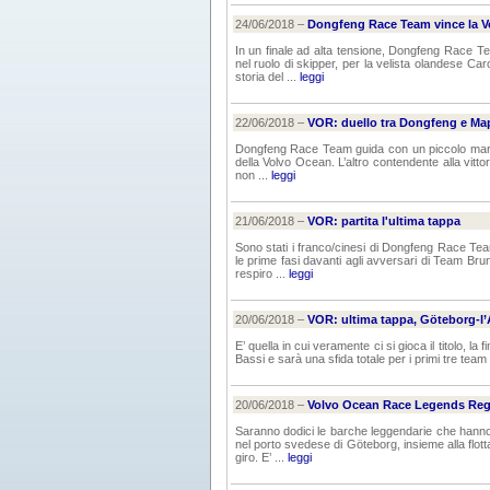
24/06/2018 –
Dongfeng Race Team vince la V
In un finale ad alta tensione, Dongfeng Race T
nel ruolo di skipper, per la velista olandese Caro
storia del ...
leggi
22/06/2018 –
VOR: duello tra Dongfeng e Ma
Dongfeng Race Team guida con un piccolo margi
della Volvo Ocean. L’altro contendente alla vitto
non ...
leggi
21/06/2018 –
VOR: partita l'ultima tappa
Sono stati i franco/cinesi di Dongfeng Race Tea
le prime fasi davanti agli avversari di Team Bru
respiro ...
leggi
20/06/2018 –
VOR: ultima tappa, Göteborg-l’
E’ quella in cui veramente ci si gioca il titolo, la
Bassi e sarà una sfida totale per i primi tre te
20/06/2018 –
Volvo Ocean Race Legends Reg
Saranno dodici le barche leggendarie che hanno
nel porto svedese di Göteborg, insieme alla flott
giro. E’ ...
leggi