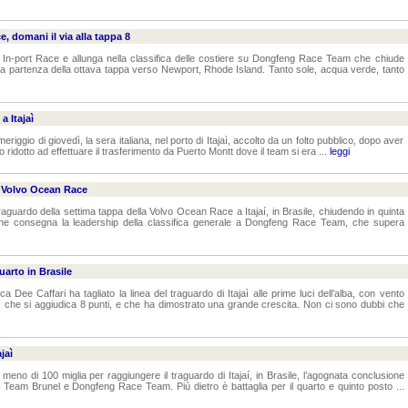
e, domani il via alla tappa 8
tajaì In-port Race e allunga nella classifica delle costiere su Dongfeng Race Team che chiude
la partenza della ottava tappa verso Newport, Rhode Island. Tanto sole, acqua verde, tanto
 Itajaì
ggio di giovedì, la sera italiana, nel porto di Itajaì, accolto da un folto pubblico, dopo aver
o ridotto ad effettuare il trasferimento da Puerto Montt dove il team si era ...
leggi
a Volvo Ocean Race
traguardo della settima tappa della Volvo Ocean Race a Itajaí, in Brasile, chiudendo in quinta
 che consegna la leadership della classifica generale a Dongfeng Race Team, che supera
arto in Brasile
a Dee Caffari ha tagliato la linea del traguardo di Itajaì alle prime luci dell’alba, con vento
, che si aggiudica 8 punti, e che ha dimostrato una grande crescita. Non ci sono dubbi che
jaì
o di 100 miglia per raggiungere il traguardo di Itajaí, in Brasile, l’agognata conclusione
 di Team Brunel e Dongfeng Race Team. Più dietro è battaglia per il quarto e quinto posto ...