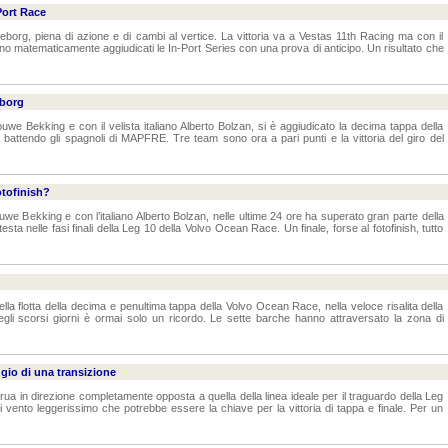
Port Race
eborg, piena di azione e di cambi al vertice. La vittoria va a Vestas 11th Racing ma con il
no matematicamente aggiudicati le In-Port Series con una prova di anticipo. Un risultato che
eborg
we Bekking e con il velista italiano Alberto Bolzan, si è aggiudicato la decima tappa della
battendo gli spagnoli di MAPFRE. Tre team sono ora a pari punti e la vittoria del giro del
otofinish?
we Bekking e con l’italiano Alberto Bolzan, nelle ultime 24 ore ha superato gran parte della
ta nelle fasi finali della Leg 10 della Volvo Ocean Race. Un finale, forse al fotofinish, tutto
la flotta della decima e penultima tappa della Volvo Ocean Race, nella veloce risalita della
egli scorsi giorni è ormai solo un ricordo. Le sette barche hanno attraversato la zona di
gio di una transizione
ua in direzione completamente opposta a quella della linea ideale per il traguardo della Leg
 vento leggerissimo che potrebbe essere la chiave per la vittoria di tappa e finale. Per un