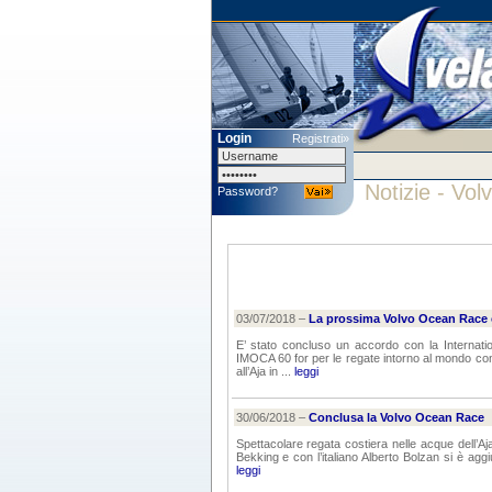
Login
Registrati»
Notizie - Vo
Password?
03/07/2018 –
La prossima Volvo Ocean Race 
E’ stato concluso un accordo con la Internat
IMOCA 60 for per le regate intorno al mondo co
all’Aja in ...
leggi
30/06/2018 –
Conclusa la Volvo Ocean Race
Spettacolare regata costiera nelle acque dell’A
Bekking e con l’italiano Alberto Bolzan si è agg
leggi