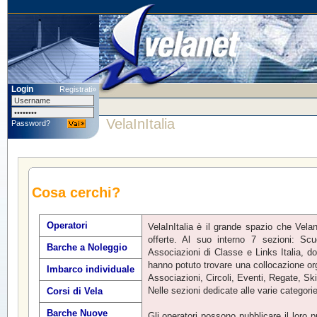
Login
Registrati»
VelaInItalia
Password?
Cosa cerchi?
Operatori
VelaInItalia è il grande spazio che Velane
offerte. Al suo interno 7 sezioni: Scuo
Barche a Noleggio
Associazioni di Classe e Links Italia, d
hanno potuto trovare una collocazione orga
Imbarco individuale
Associazioni, Circoli, Eventi, Regate, Ski
Nelle sezioni dedicate alle varie categorie 
Corsi di Vela
Barche Nuove
Gli operatori possono pubblicare il loro pr