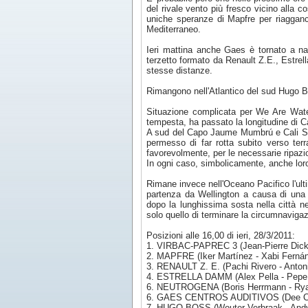
del rivale vento più fresco vicino alla c
uniche speranze di Mapfre per riagganc
Mediterraneo.
Ieri mattina anche Gaes è tornato a nav
terzetto formato da Renault Z.E., Estre
stesse distanze.
Rimangono nell'Atlantico del sud Hugo Bos
Situazione complicata per We Are Water
tempesta, ha passato la longitudine di 
A sud del Capo Jaume Mumbrú e Cali San
permesso di far rotta subito verso ter
favorevolmente, per le necessarie ripazion
In ogni caso, simbolicamente, anche loro
Rimane invece nell'Oceano Pacifico l'ulti
partenza da Wellington a causa di una p
dopo la lunghissima sosta nella città n
solo quello di terminare la circumnavigaz
Posizioni alle 16,00 di ieri, 28/3/2011:
1. VIRBAC-PAPREC 3 (Jean-Pierre Dick - 
2. MAPFRE (Iker Martínez - Xabi Fernán
3. RENAULT Z. E. (Pachi Rivero - Antoni
4. ESTRELLA DAMM (Alex Pella - Pepe 
6. NEUTROGENA (Boris Herrmann - Ryan
6. GAES CENTROS AUDITIVOS (Dee Caffa
7. HUGO BOSS (Wouter Verbraak - Andy