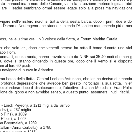
osta marocchina a nord delle Canarie; vista la situazione meteorologica stabil
iare il leader sembrano ormai essere legate solo alla prossima navigazion
igare nell'emisfero nord; si tratta della sesta barca, dopo i primi due e do
lla Damm e Neutrogena che stanno risalendo l'Atlantico mantenendo più o me
s, nelle ultime ore il più veloce della flotta, e Forum Maritim Català.
 che solo ieri, dopo che venerdì scorso ha rotto il boma durante una vio
Capo Horn.
martí, senza randa, hanno trovato vento da N-NE sui 35-40 nodi che non g
ra, dove si stanno dirigendo in queste ore, dopo che il vento si è dispost
i al loro 60 piedi.
 navigano di nuovo in Atlantico...
ma barca della flotta, Central Lechera Asturiana, che ieri ha deciso di rimanda
rofonda depressione che avrebbe ben presto incrociato la sua rotta. In eff
eozelandese dopo il disalberamento, l'obiettivo di Juan Merediz e Fran Pala
ione del globo e non avrebbe senso, a questo punto, assumersi inutili rischi.
Loïck Peyron), a 1211 miglia dall'arrivo
dez), a 267 miglia
o Piris), a 1069
Ribes), a 1229
 Breymaier), a 1269
ri - Anna Corbella), a 1798
 Meiklejohn), a 3286