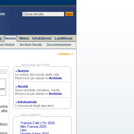
ORI
y
Notizie
Meteo
Info&Servizi
LastMinute
vio Notizie
Archivio Novità
Documentazione
indietro «
SEZIONE NOTIZIE
Notizie
Le notizie dal mondo della vela.
Ricerca le più datate in
Archivio
Novità
tore
Nuovi prodotti, iniziative, novità.
Ricerca le più datate in
Archivio
InfoAziende
I comunicati degli operatori
buona
 alte
ARGOMENTI
Transat Café L'Or 2025
ltimi
Mini Transat 2025
Libri
prima
Vendée Globe 2024