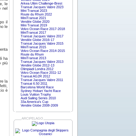
e, le
Arkea Ultim Challenge-Brest
Transat Jacques Vabre 2023
e nel
Mini Transat 2023
Route du Rhum 2022
MiniTransat 2021
po il
Vendée Globe 2020
Mini Transat 2019
no le
Volvo Ocean Race 2017-2018
MiniTransat 2017
Transat Jacques Vabre 2017
Vendée Globe 2016-17
Transat Jacques Vabre 2015
MiniTransat 2015
lenta
Volvo Ocean Race 2014-2015
Route du Rhum
li ha
MiniTransat 2013
Transat Jacques Vabre 2013
o più
Vendée Globe 2012-13
Olimpiadi Londra 2012
Volvo Ocean Race 2011-12
Transat AG2R 2012
Transat Jacques Vabre 2011
re la
Transat 6.50 2011
etti,
Barcelona World Race
cio è
Sydney Hobart Yacht Race
Louis Vuitton Trophy
Audi Sailing Series 2010
33a America's Cup
Vendée Globe 2008-2009
ARCIPELAGO