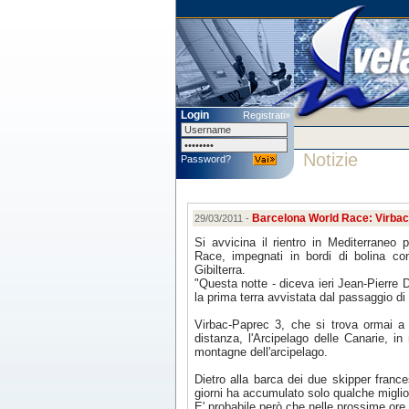
Login
Registrati»
Notizie
Password?
Barcelona World Race: Virbac 
29/03/2011 -
Si avvicina il rientro in Mediterraneo p
Race, impegnati in bordi di bolina contr
Gibilterra.
"Questa notte - diceva ieri Jean-Pierre D
la prima terra avvistata dal passaggio di
Virbac-Paprec 3, che si trova ormai a 
distanza, l'Arcipelago delle Canarie, 
montagne dell'arcipelago.
Dietro alla barca dei due skipper franc
giorni ha accumulato solo qualche miglio 
E' probabile però che nelle prossime ore