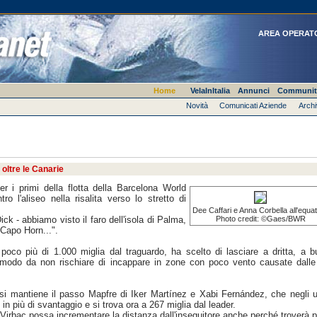
AREA OPERAT
Home
VelaInItalia
Annunci
Communit
Novità
Comunicati Aziende
Archi
oltre le Canarie
er i primi della flotta della Barcelona World
o l'aliseo nella risalita verso lo stretto di
Dee Caffari e Anna Corbella all'equa
ick - abbiamo visto il faro dell'isola di Palma,
Photo credit: ©Gaes/BWR
 Capo Horn...".
poco più di 1.000 miglia dal traguardo, ha scelto di lasciare a dritta, a 
in modo da non rischiare di incappare in zone con poco vento causate dalle
esi mantiene il passo Mapfre di Iker Martínez e Xabi Fernández, che negli u
in più di svantaggio e si trova ora a 267 miglia dal leader.
 Virbac possa incrementare la distanza dall'inseguitore anche perché troverà 