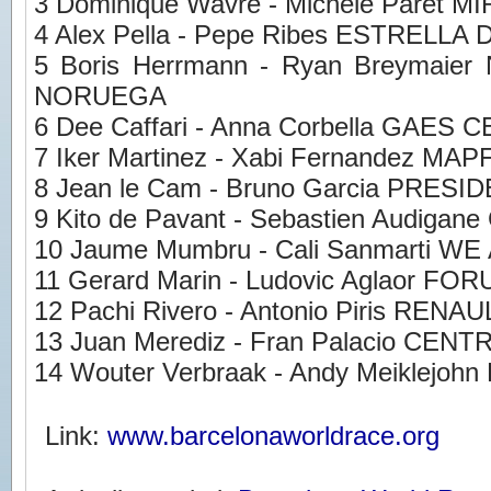
3 Dominique Wavre - Michele Paret 
4 Alex Pella - Pepe Ribes ESTRELLA 
5 Boris Herrmann - Ryan Breyma
NORUEGA
6 Dee Caffari - Anna Corbella GAE
7 Iker Martinez - Xabi Fernandez MA
8 Jean le Cam - Bruno Garcia PRESI
9 Kito de Pavant - Sebastien Audiga
10 Jaume Mumbru - Cali Sanmarti W
11 Gerard Marin - Ludovic Aglaor F
12 Pachi Rivero - Antonio Piris RENAU
13 Juan Merediz - Fran Palacio C
14 Wouter Verbraak - Andy Meiklejo
Link:
www.barcelonaworldrace.org