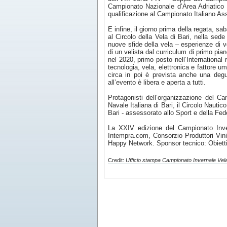
Campionato Nazionale d’Area Adriatico 
qualificazione al Campionato Italiano As
E infine, il giorno prima della regata, s
al Circolo della Vela di Bari, nella sed
nuove sfide della vela – esperienze di v
di un velista dal curriculum di primo pia
nel 2020, primo posto nell’International
tecnologia, vela, elettronica e fattore u
circa in poi è prevista anche una degu
all’evento è libera e aperta a tutti.
Protagonisti dell’organizzazione del Ca
Navale Italiana di Bari, il Circolo Nautic
Bari - assessorato allo Sport e della Fed
La XXIV edizione del Campionato Inver
Intempra.com, Consorzio Produttori Vini
Happy Network. Sponsor tecnico: Obiett
Credit:
Ufficio stampa Campionato Invernale Vela d