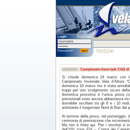
Login
Registrati»
Notizie
Password?
Campionato Invernale Città di
22/03/2024 -
Si chiude domenica 24 marzo con la 
Campionato Invernale Vela d’Altura “
domenica 10 marzo ma è stata annullata 
troppi per uno svolgimento sicuro della
domenica prossima è l’unica prova cost
previsionali sono ancora abbastanza ince
dovrebbe oscillare tra gli 8 e i 10 nod
antistante il lungomare Nord di Bari dal p
Al termine della prova, nel pomeriggio, i
cerimonia di premiazione che incoronerà i
Ma non è finita qui. Per i vincitori è in
dell’VIII zona FIV – Coppa dei Campi