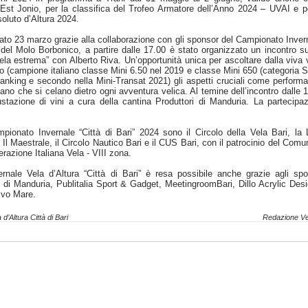
Est Jonio, per la classifica del Trofeo Armatore dell’Anno 2024 – UVAI e p
soluto d’Altura 2024.
abato 23 marzo grazie alla collaborazione con gli sponsor del Campionato Inver
e del Molo Borbonico, a partire dalle 17.00 è stato organizzato un incontro s
ela estrema” con Alberto Riva. Un’opportunità unica per ascoltare dalla viva
no (campione italiano classe Mini 6.50 nel 2019 e classe Mini 650 (categoria S
 ranking e secondo nella Mini-Transat 2021) gli aspetti cruciali come perform
mano che si celano dietro ogni avventura velica. Al temine dell’incontro dalle 
stazione di vini a cura della cantina Produttori di Manduria. La partecipa
mpionato Invernale “Città di Bari” 2024 sono il Circolo della Vela Bari, la
o Il Maestrale, il Circolo Nautico Bari e il CUS Bari, con il patrocinio del Comu
erazione Italiana Vela - VIII zona.
nale Vela d’Altura “Città di Bari” è resa possibile anche grazie agli sp
 di Manduria, Publitalia Sport & Gadget, MeetingroomBari, Dillo Acrylic Des
ivo Mare.
’Altura Città di Bari
Redazione Ve