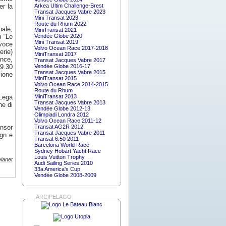
er la
Arkea Ultim Challenge-Brest
Transat Jacques Vabre 2023
Mini Transat 2023
Route du Rhum 2022
nale,
MiniTransat 2021
u “Le
Vendée Globe 2020
Mini Transat 2019
 voce
Volvo Ocean Race 2017-2018
erie)
MiniTransat 2017
ance,
Transat Jacques Vabre 2017
19.30
Vendée Globe 2016-17
Transat Jacques Vabre 2015
zione
MiniTransat 2015
Volvo Ocean Race 2014-2015
Route du Rhum
 Lega
MiniTransat 2013
Transat Jacques Vabre 2013
ne di
Vendée Globe 2012-13
Olimpiadi Londra 2012
Volvo Ocean Race 2011-12
onsor
Transat AG2R 2012
Transat Jacques Vabre 2011
ign e
Transat 6.50 2011
Barcelona World Race
Sydney Hobart Yacht Race
Louis Vuitton Trophy
lanet
Audi Sailing Series 2010
33a America's Cup
Vendée Globe 2008-2009
ARCIPELAGO