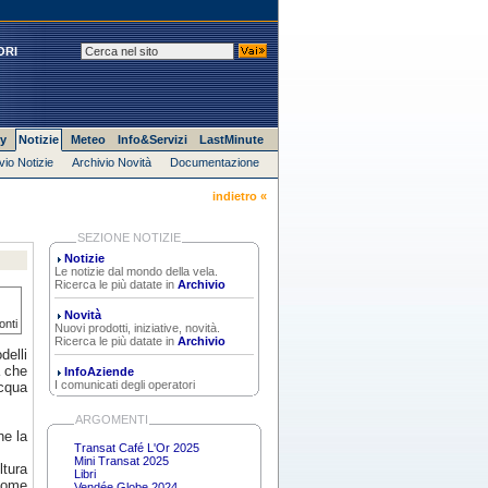
ORI
y
Notizie
Meteo
Info&Servizi
LastMinute
vio Notizie
Archivio Novità
Documentazione
indietro «
SEZIONE NOTIZIE
Notizie
Le notizie dal mondo della vela.
Ricerca le più datate in
Archivio
Novità
onti
Nuovi prodotti, iniziative, novità.
Ricerca le più datate in
Archivio
delli
à che
InfoAziende
I comunicati degli operatori
acqua
ARGOMENTI
he la
Transat Café L'Or 2025
Mini Transat 2025
ltura
Libri
come
Vendée Globe 2024