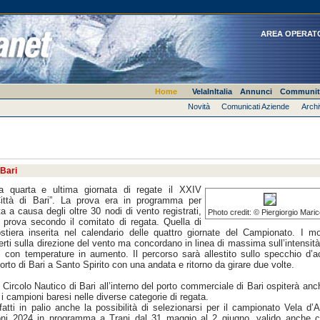
AREA OPERAT
Home
VelaInItalia
Annunci
Communit
Novità
Comunicati Aziende
Archi
 Bari
quarta e ultima giornata di regate il XXIV
Città di Bari”. La prova era in programma per
a causa degli oltre 30 nodi di vento registrati,
Photo credit: © Piergiorgio Maric
 prova secondo il comitato di regata. Quella di
iera inserita nel calendario delle quattro giornate del Campionato. I mo
rti sulla direzione del vento ma concordano in linea di massima sull’intensit
i, con temperature in aumento. Il percorso sarà allestito sullo specchio d’
orto di Bari a Santo Spirito con una andata e ritorno da girare due volte.
l Circolo Nautico di Bari all’interno del porto commerciale di Bari ospiterà anc
 campioni baresi nelle diverse categorie di regata.
fatti in palio anche la possibilità di selezionarsi per il campionato Vela d’A
oni 2024 in programma a Trani dal 31 maggio al 2 giugno, valido anche 