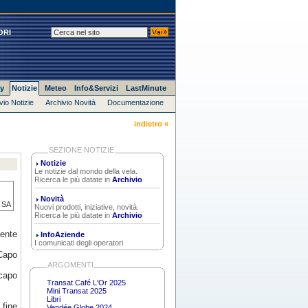
ORI
y
Notizie
Meteo
Info&Servizi
LastMinute
vio Notizie
Archivio Novità
Documentazione
indietro «
SEZIONE NOTIZIE
Notizie
Le notizie dal mondo della vela.
Ricerca le più datate in
Archivio
Novità
a SA
Nuovi prodotti, iniziative, novità.
Ricerca le più datate in
Archivio
mente
InfoAziende
I comunicati degli operatori
 Capo
ARGOMENTI
 capo
Transat Café L'Or 2025
Mini Transat 2025
Libri
fine
Vendée Globe 2024