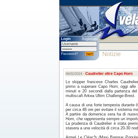
Login
Registrati»
Notizie
Password?
Caudrelier oltre Capo Horn
06/02/2024 -
Lo skipper francese Charles Caudreli
primo a superare Capo Horn, oggi alle
minuti e 20 secondi dalla partenza de
multiscafi Arkea Ultim Challenge-Brest.
A causa di una forte tempesta durante i
per circa 48 ore per evitare il sistema m
A partire da domenica sera ha di nuovo 
Horn, che rappresenta sempre un importa
La prudenza di Caudrelier è stata premi
stasera a una velocità di circa 20-30 nod
Armel Le Cléac'h (Maxi Banque Populai