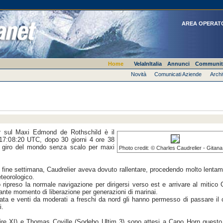
AREA OPERAT
Home
VelaInItalia
Annunci
Communit
Novità
Comunicati Aziende
Archi
er sul Maxi Edmond de Rothschild è il
 17:08:20 UTC, dopo 30 giorni 4 ore 38
l giro del mondo senza scalo per maxi
Photo credit: © Charles Caudrelier - Gitan
l fine settimana, Caudrelier aveva dovuto rallentare, procedendo molto lenta
eteorologico.
ripreso la normale navigazione per dirigersi verso est e arrivare al mitico
nte momento di liberazione per generazioni di marinai.
ata e venti da moderati a freschi da nord gli hanno permesso di passare il
i.
re XI) e Thomas Coville (Sodebo Ultim 3) sono attesi a Capo Horn questo 