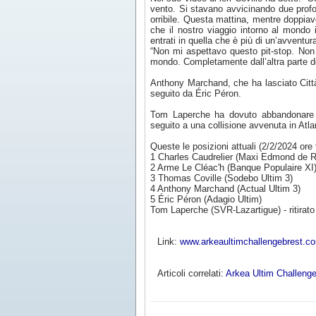
vento. Si stavano avvicinando due prof
orribile. Questa mattina, mentre doppiav
che il nostro viaggio intorno al mondo 
entrati in quella che è più di un’avventura
“Non mi aspettavo questo pit-stop. Non
mondo. Completamente dall’altra parte d
Anthony Marchand, che ha lasciato Città
seguito da Éric Péron.
Tom Laperche ha dovuto abbandonare l
seguito a una collisione avvenuta in Atla
Queste le posizioni attuali (2/2/2024 ore 
1 Charles Caudrelier (Maxi Edmond de R
2 Arme Le Cléac'h (Banque Populaire XI
3 Thomas Coville (Sodebo Ultim 3)
4 Anthony Marchand (Actual Ultim 3)
5 Éric Péron (Adagio Ultim)
Tom Laperche (SVR-Lazartigue) - ritirato
Link:
www.arkeaultimchallengebrest.c
Articoli correlati:
Arkea Ultim Challenge