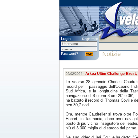
Login
Registrati»
Notizie
Password?
Arkea Ultim Challenge-Brest, 
02/02/2024 -
Lo scorso 28 gennaio Charles Caudreli
record per il passaggio dell'Oceano Ind
Sud Africa, e la longitudine della Ta
navigazione di 8 giorni 8 ore 20' e 36', 
ha battuto il record di Thomas Coville d
ben 30,7 nodi.
Ora, mentre Caudrelier si trova oltre P
Hobart, in Tasmania, dopo aver navigato
posto di più vicino inseguitore del lead
più di 3.000 miglia di distacco dal primo.
Nel suo video di ieri Coville ha detto: “