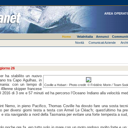
AREA OPERAT
Home
VelaInItalia
Annunci
Communit
Novità
Comunicati Aziende
Archi
giorno 26
er ha stabilito un nuovo
iano tra Capo Agulhas, in
smania: con un tempo di
Coville a Hobart - Photo credit: © Frédéric Morin / Team So
il 49enne skipper francese
el 2016 di 3 ore e 57 minuti ed ha percorso l’Oceano Indiano alla velocità med
oint Nemo, in pieno Pacifico, Thomas Coville ha dovuto fare una sosta tecn
 per diversi giorni testa a testa con Armel Le Cléac'h; quest'ultimo ha pre
er, e sta navigando a nord della Tasmania per evitare una forte tempesta a sud
Solo poche ore fa, ero tutto solo in mare con un moto ondoso molto forte e un 