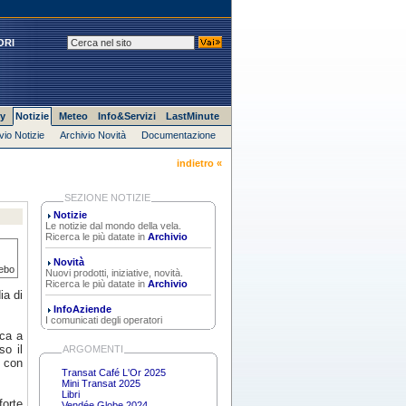
ORI
y
Notizie
Meteo
Info&Servizi
LastMinute
vio Notizie
Archivio Novità
Documentazione
indietro «
SEZIONE NOTIZIE
Notizie
Le notizie dal mondo della vela.
Ricerca le più datate in
Archivio
Novità
debo
Nuovi prodotti, iniziative, novità.
Ricerca le più datate in
Archivio
ia di
InfoAziende
I comunicati degli operatori
ica a
so il
ARGOMENTI
, con
Transat Café L'Or 2025
Mini Transat 2025
Libri
forte
Vendée Globe 2024