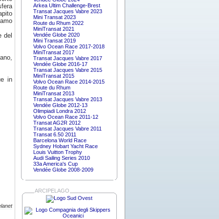
sfera
Arkea Ultim Challenge-Brest
Transat Jacques Vabre 2023
apito
Mini Transat 2023
Siamo
Route du Rhum 2022
MiniTransat 2021
e del
Vendée Globe 2020
Mini Transat 2019
Volvo Ocean Race 2017-2018
MiniTransat 2017
iano,
Transat Jacques Vabre 2017
Vendée Globe 2016-17
Transat Jacques Vabre 2015
MiniTransat 2015
e in
Volvo Ocean Race 2014-2015
Route du Rhum
MiniTransat 2013
Transat Jacques Vabre 2013
Vendée Globe 2012-13
Olimpiadi Londra 2012
Volvo Ocean Race 2011-12
Transat AG2R 2012
Transat Jacques Vabre 2011
Transat 6.50 2011
Barcelona World Race
Sydney Hobart Yacht Race
Louis Vuitton Trophy
Audi Sailing Series 2010
33a America's Cup
Vendée Globe 2008-2009
ARCIPELAGO
lanet