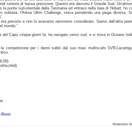
ondi sistemi di bassa pressione. Questo era davvero il Grande Sud. Un'atmo
o la punta sud-orientale della Tasmania ed entravo nella baia di Hobart, ho c
in solitaria, l'Arkea Ultim Challenge, stava prendendo una piega diversa. 
”.
 era previsto e non lo avevamo nemmeno considerato. Siamo dall’altra part
el mondo.”
 del Capo cinque giorni fa, ha navigato verso sud, e si trova in Oceano Ind
a competizione per i danni subiti dal suo maxi multiscafo SVR-Lazartigu
ntico,
9,00):
othschild)
)
om
-Brest
Redazione Ve