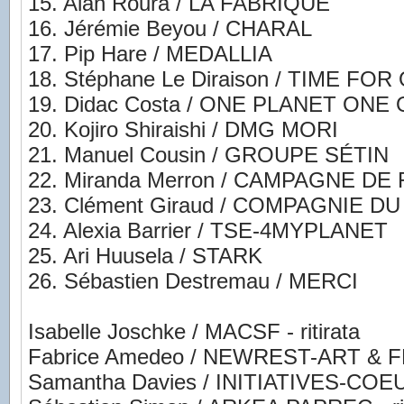
15. Alan Roura / LA FABRIQUE
16. Jérémie Beyou / CHARAL
17. Pip Hare / MEDALLIA
18. Stéphane Le Diraison / TIME FO
19. Didac Costa / ONE PLANET ONE
20. Kojiro Shiraishi / DMG MORI
21. Manuel Cousin / GROUPE SÉTIN
22. Miranda Merron / CAMPAGNE DE
23. Clément Giraud / COMPAGNIE DU L
24. Alexia Barrier / TSE-4MYPLANET
25. Ari Huusela / STARK
26. Sébastien Destremau / MERCI
Isabelle Joschke / MACSF - ritirata
Fabrice Amedeo / NEWREST-ART & FE
Samantha Davies / INITIATIVES-COEUR 