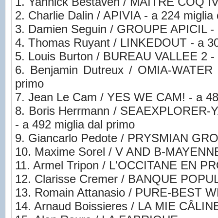
1. Yannick Bestaven / MAITRE COQ I
2. Charlie Dalin / APIVIA - a 224 miglia
3. Damien Seguin / GROUPE APICIL - a
4. Thomas Ruyant / LINKEDOUT - a 308
5. Louis Burton / BUREAU VALLEE 2 - a
6. Benjamin Dutreux / OMIA-WATER F
primo
7. Jean Le Cam / YES WE CAM! - a 481
8. Boris Herrmann / SEAEXPLORE
- a 492 miglia dal primo
9. Giancarlo Pedote / PRYSMIAN GROUP
10. Maxime Sorel / V AND B-MAYENNE -
11. Armel Tripon / L'OCCITANE EN 
12. Clarisse Cremer / BANQUE POPU
13. Romain Attanasio / PURE-BEST
14. Arnaud Boissieres / LA MIE CÂ