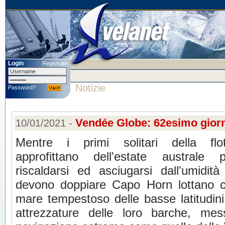
Login
Registrati»
Notizie
Password?
Vendée Globe: 62esimo giorn
10/01/2021 -
Mentre i primi solitari della flot
approfittano dell'estate australe p
riscaldarsi ed asciugarsi dall'umidi
devono doppiare Capo Horn lottano con
mare tempestoso delle basse latitudin
attrezzature delle loro barche, m