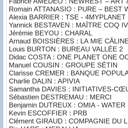
Fabrice AMEDEO : NEWREST – ART
Romain ATTANASIO : PURE – BEST
Alexia BARRIER : TSE - 4MYPLANET
Yannick BESTAVEN : MAÎTRE COQ IV
Jérémie BEYOU : CHARAL
Arnaud BOISSIÈRES : LA MIE CÂLI
Louis BURTON : BUREAU VALLÉE 2
Didac COSTA : ONE PLANET ONE O
Manuel COUSIN : GROUPE SÉTIN
Clarisse CREMER : BANQUE POPULA
Charlie DALIN : APIVIA
Samantha DAVIES : INITIATIVES-CŒ
Sébastien DESTREMAU : MERCI
Benjamin DUTREUX : OMIA - WATER
Kevin ESCOFFIER : PRB
Clément GIRAUD : COMPAGNIE DU LIT