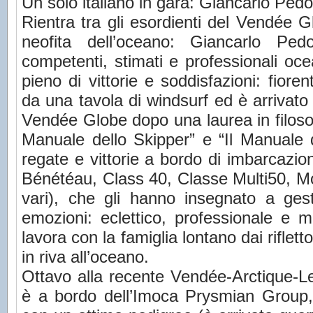
Un solo italiano in gara: Giancarlo Pedot
Rientra tra gli esordienti del Vendée G
neofita dell’oceano: Giancarlo Pedo
competenti, stimati e professionali ocea
pieno di vittorie e soddisfazioni: fiore
da una tavola di windsurf ed è arrivato 
Vendée Globe dopo una laurea in filosofi
Manuale dello Skipper” e “Il Manuale d
regate e vittorie a bordo di imbarcazion
Bénétéau, Class 40, Classe Multi50, Mot
vari), che gli hanno insegnato a gesti
emozioni: eclettico, professionale e m
lavora con la famiglia lontano dai riflett
in riva all’oceano.
Ottavo alla recente Vendée-Arctique-L
è a bordo dell’Imoca Prysmian Group