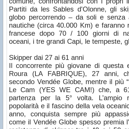
comune, confrontandosi con i propri li
Partiti da les Sables d'Olonne, gli sk
globo percorrendo – da soli e senza 
nautiche (circa 40.000 Km) e faranno r
francese dopo 70 / 100 giorni di na
oceani, i tre grandi Capi, le tempeste, 
Skipper dai 27 ai 61 anni
Il concorrente più giovane di questa 
Roura (LA FABRIQUE), 27 anni, ch
secondo Vendée Globe, mentre il più “
Le Cam (YES WE CAM!) che, a 61 a
partenza per la 5° volta. L’ampio 
popolarità e il fascino della vela oceani
anno, conquista sempre più appassi
come il Vendée Globe spesso premia l’e