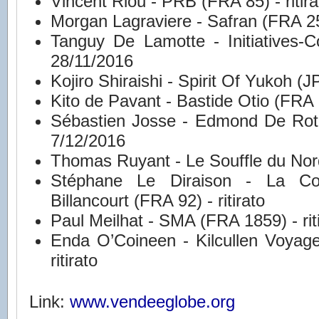
Vincent Riou - PRB (FRA 85) - ritira
Morgan Lagraviere - Safran (FRA 25) 
Tanguy De Lamotte - Initiatives-Co
28/11/2016
Kojiro Shiraishi - Spirit Of Yukoh (JP
Kito de Pavant - Bastide Otio (FRA 30
Sébastien Josse - Edmond De Rothsc
7/12/2016
Thomas Ruyant - Le Souffle du Nord 
Stéphane Le Diraison - La Co
Billancourt (FRA 92) - ritirato
Paul Meilhat - SMA (FRA 1859) - rit
Enda O’Coineen - Kilcullen Voyag
ritirato
Link:
www.vendeeglobe.org