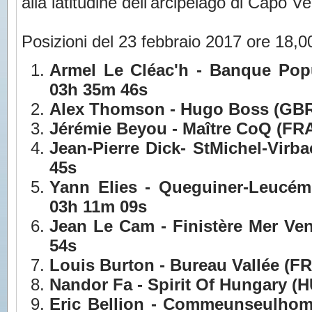
alla latitudine dell'arcipelago di Capo V
Posizioni del 23 febbraio 2017 ore 18,0
Armel Le Cléac'h - Banque Popul
03h 35m 46s
Alex Thomson - Hugo Boss (GBR 
Jérémie Beyou - Maître CoQ (FRA
Jean-Pierre Dick- StMichel-Virb
45s
Yann Elies - Queguiner-Leucém
03h 11m 09s
Jean Le Cam - Finistère Mer Ven
54s
Louis Burton - Bureau Vallée (FR
Nandor Fa - Spirit Of Hungary (H
Eric Bellion - Commeunseulhom