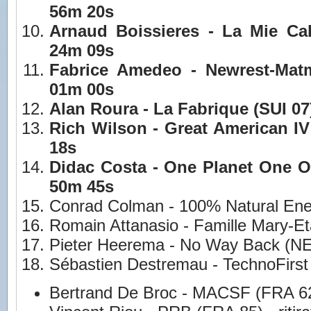
56m 20s
Arnaud Boissieres - La Mie Ca
24m 09s
Fabrice Amedeo - Newrest-Mat
01m 00s
Alan Roura - La Fabrique (SUI 07
Rich Wilson - Great American IV
18s
Didac Costa - One Planet One O
50m 45s
Conrad Colman - 100% Natural Ene
Romain Attanasio - Famille Mary-E
Pieter Heerema - No Way Back (N
Sébastien Destremau - TechnoFirs
Bertrand De Broc - MACSF (FRA 62) -