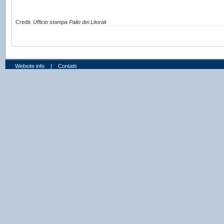
Credit:
Ufficio stampa Palio dei Litorali
Website info
|
Contatti