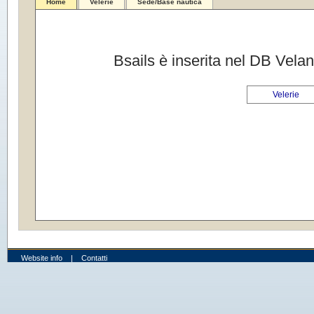
Home
Velerie
Sede/Base nautica
Bsails è inserita nel DB Velan
Velerie
Website info
|
Contatti