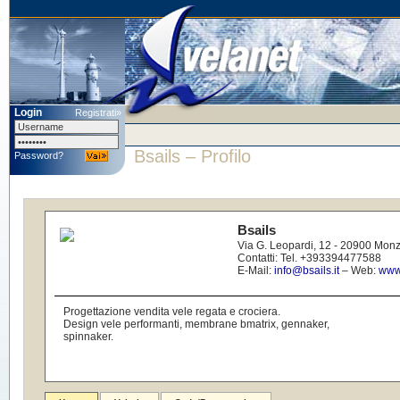
Login
Registrati»
Bsails
– Profilo
Password?
Bsails
Via G. Leopardi, 12 - 20900 Monz
Contatti: Tel. +393394477588
E-Mail:
info@bsails.it
– Web:
www.
Progettazione vendita vele regata e crociera.
Design vele performanti, membrane bmatrix, gennaker,
spinnaker.