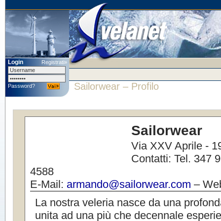
Login
Registrati»
Sailorwear
– Profilo
Password?
Sailorwear
Via XXV Aprile - 1
Contatti: Tel. 347
4588
E-Mail:
armando@sailorwear.com
– We
La nostra veleria nasce da una profond
unita ad una più che decennale esperie