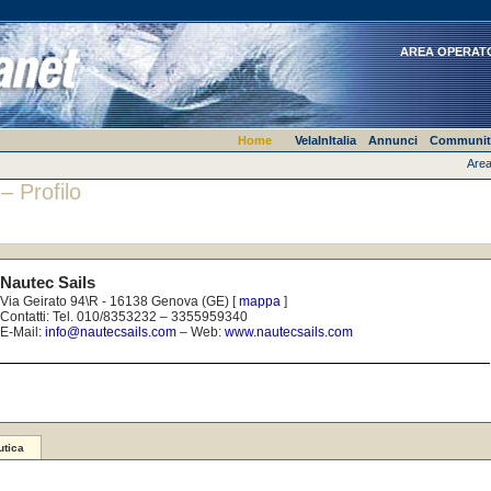
AREA OPERAT
Home
VelaInItalia
Annunci
Communit
Area
– Profilo
Nautec Sails
Via Geirato 94\R - 16138 Genova (GE) [
mappa
]
Contatti: Tel. 010/8353232 – 3355959340
E-Mail:
info@nautecsails.com
– Web:
www.nautecsails.com
tica