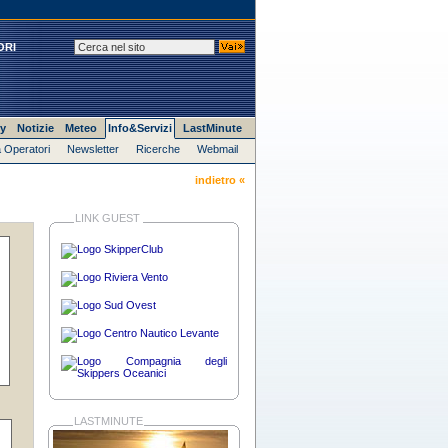
ORI
y
Notizie
Meteo
Info&Servizi
LastMinute
 Operatori
Newsletter
Ricerche
Webmail
indietro «
LINK GUEST
LASTMINUTE