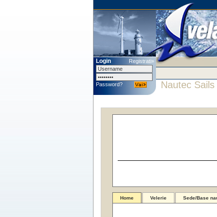
Login
Registrati»
Nautec Sails
Password?
Home
Velerie
Sede/Base nau