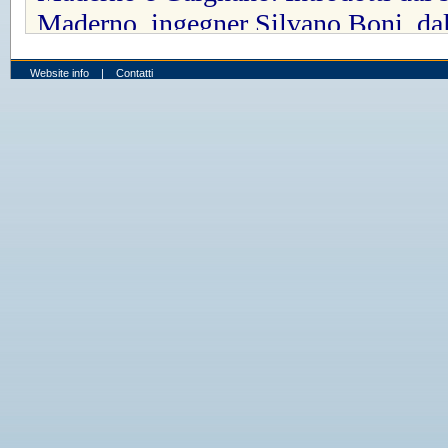
Website info
|
Contatti