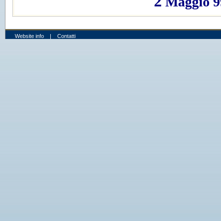
Website info
|
Contatti