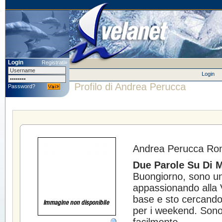
Login
Registrati»
Login
Profilo di Andrea Perucca
Password?
Andrea Perucca
Rom
Due Parole Su Di M
Buongiorno, sono un
appassionando alla 
base e sto cercando
per i weekend. Son