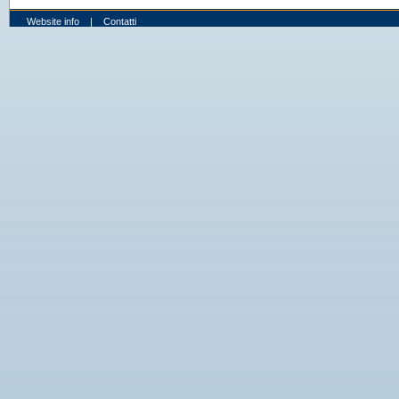
Website info
|
Contatti