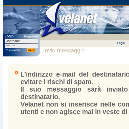
Login
Registrati»
Login
Invio messaggio
Password?
L’indirizzo e-mail del destinatar
evitare i rischi di spam.
Il suo messaggio sarà inviato
destinatario.
Velanet non si inserisce nelle com
utenti e non agisce mai in veste di