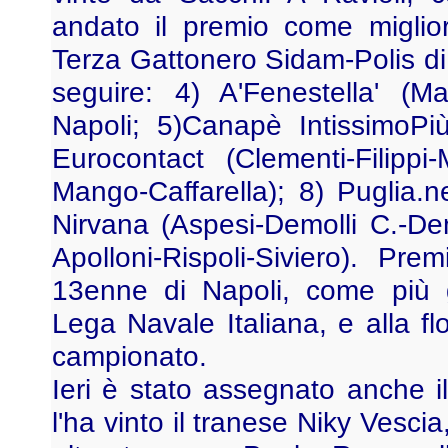
andato il premio come miglio
Terza Gattonero Sidam-Polis di C
seguire: 4) A'Fenestella' (M
Napoli; 5)Canapè IntissimoPiù
Eurocontact (Clementi-Filippi
Mango-Caffarella); 8) Puglia.n
Nirvana (Aspesi-Demolli C.-De
Apolloni-Rispoli-Siviero). Pr
13enne di Napoli, come più g
Lega Navale Italiana, e alla f
campionato.
Ieri è stato assegnato anche il
l'ha vinto il tranese Niky Vescia