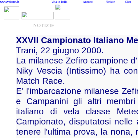
www.velanet.it
Vela in Italia
Annunci
Notizie
Chat
NOTIZIE
XXVII Campionato Italiano Me
Trani, 22 giugno 2000.
La milanese Zefiro campione d'I
Niky Vescia (Intissimo) ha conq
Match Race.
E' l'imbarcazione milanese Zefir
e Campanini gli altri membri
italiano di vela classe Mete
Campionato, disputatosi nelle 
tenere l'ultima prova, la nona,